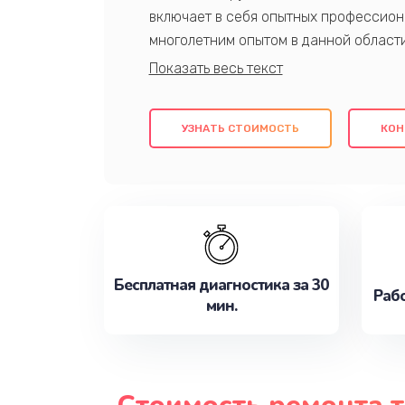
включает в себя опытных профессион
многолетним опытом в данной област
качественный ремонт с использовани
гарантируем качество всех проведенн
клиентам надежное и профессиональн
УЗНАТЬ СТОИМОСТЬ
КОН
потребности наилучшим образом. Не 
сейчас!
Бесплатная диагностика за 30
Рабо
мин.