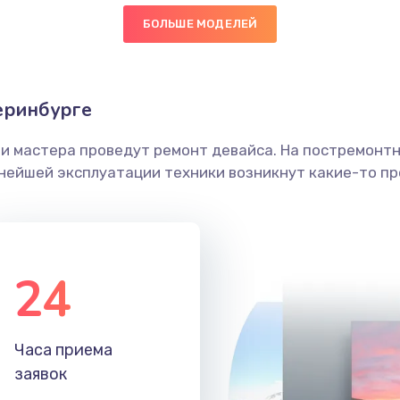
БОЛЬШЕ МОДЕЛЕЙ
40 мин
2 года
граммный
50 мин
2 года
еринбурге
ши мастера проведут ремонт девайса. На постремонт
20 мин
1 год
ьнейшей эксплуатации техники возникнут какие-то пр
30 мин
2 года
50 мин
2 года
24
40 мин
2 года
Часа приема
60 мин
1 год
заявок