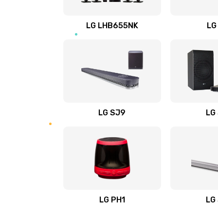
Восстановление после заклини
LG LHB655NK
LG
Восстановление после залития
Замена фильтра
Ремонт корпуса
LG SJ9
LG
Полная профилактика вертикал
пылесоса
Пайка конденсаторов
Ремонт электронного блока упр
LG PH1
LG
Ремонт или замена двигателя