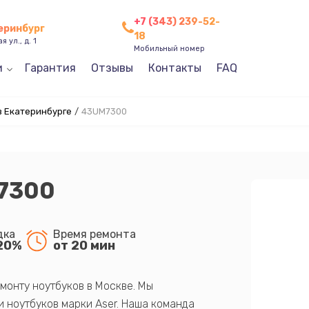
+7 (343) 239-52-
теринбург
18
 ул., д. 1
Мобильный номер
и
Гарантия
Отзывы
Контакты
FAQ
в Екатеринбурге
/
43UM7300
7300
дка
Время ремонта
20%
от 20 мин
монту ноутбуков в Москве. Мы
 ноутбуков марки Aser. Наша команда