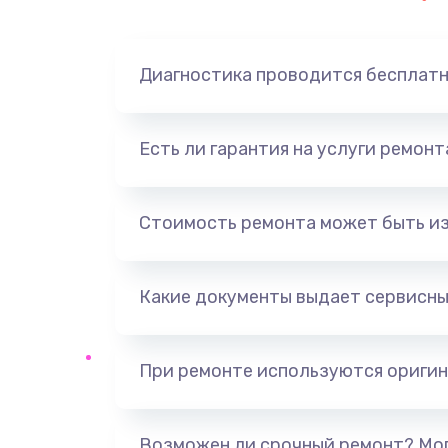
Замена динамика
Диагностика проводится бесплат
Замена корпуса
Замена аккумулятора
Есть ли гарантия на услуги ремон
Замена разъема
Стоимость ремонта может быть и
Ремонт платы
Какие документы выдает сервисны
Не включается
Нет звука
При ремонте используются оригин
Не видит флешку
Возможен ли срочный ремонт? Мог