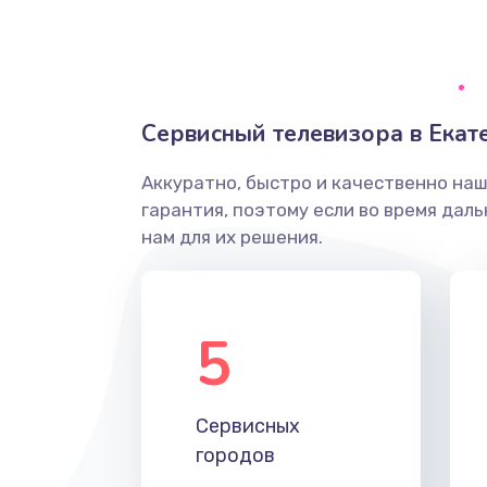
Ремонт системной платы
Снятие системных ошибок/про
Сервисный телевизора в Екат
ремонт
Аккуратно, быстро и качественно на
Ремонт разъема SIM-карты
гарантия, поэтому если во время дал
нам для их решения.
Модернизация
Устранение ошибок
5
Ремонт после залития
Сервисных
Ремонт электроплаты
городов