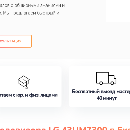
алов с обширными знаниями и
и. Мы предлагаем быстрый и
ем оригинальных компонентов, а также
ых работ. Наша цель - предоставить
ое обслуживание, удовлетворяя их
СУЛЬТАЦИЯ
медлите записаться на ремонт уже
Бесплатный выезд масте
таем с юр. и физ. лицами
40 минут