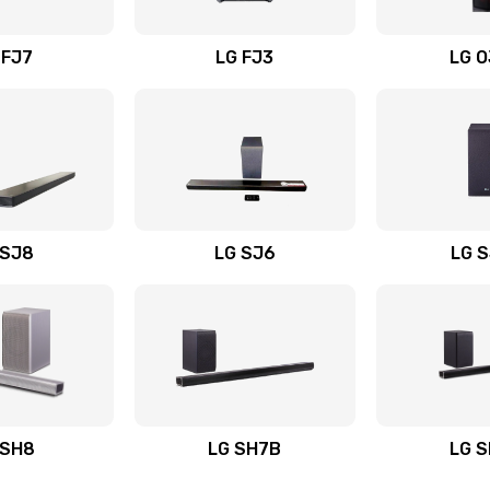
вания
60 мин
2 года
 FJ7
LG FJ3
LG 
60 мин
1 год
60 мин
3 года
20 мин
3 года
 SJ8
LG SJ6
LG 
ьного
50 мин
2 года
20 мин
3 года
авления
20 мин
1 год
 SH8
LG SH7B
LG 
50 мин
3 года