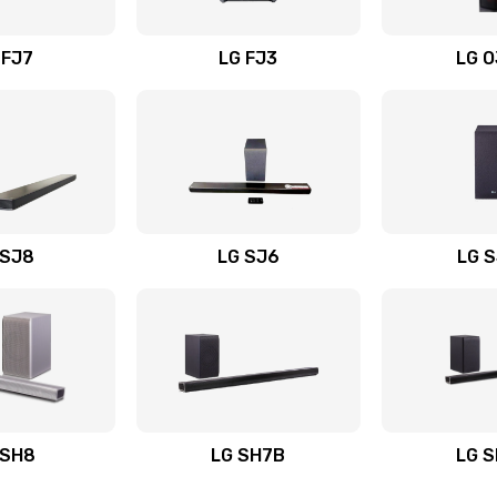
вания
40 мин
3 года
 FJ7
LG FJ3
LG 
60 мин
3 года
30 мин
1 год
30 мин
1 год
 SJ8
LG SJ6
LG 
ьного
30 мин
2 года
20 мин
3 года
авления
30 мин
1 год
 SH8
LG SH7B
LG 
30 мин
1 год