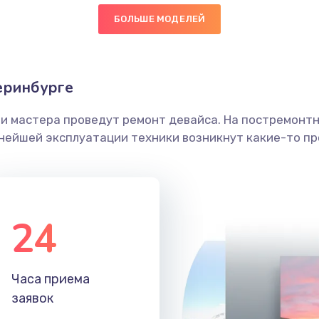
БОЛЬШЕ МОДЕЛЕЙ
50 мин
1 год
граммный
60 мин
2 года
еринбурге
ши мастера проведут ремонт девайса. На постремонт
40 мин
1 год
ьнейшей эксплуатации техники возникнут какие-то пр
40 мин
3 года
30 мин
2 года
24
60 мин
2 года
Часа приема
30 мин
3 года
заявок