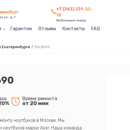
+7 (343) 239-52-
теринбург
18
 ул., д. 1
Мобильный номер
и
Гарантия
Отзывы
Контакты
FAQ
в Екатеринбурге
/
55LB690
690
дка
Время ремонта
20%
от 20 мин
монту ноутбуков в Москве. Мы
 ноутбуков марки Aser. Наша команда