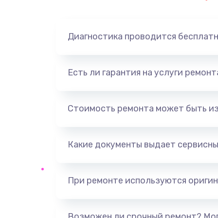
Замена динамика
Диагностика проводится бесплат
Замена корпуса
Замена аккумулятора
Есть ли гарантия на услуги ремон
Замена разъема
Стоимость ремонта может быть и
Ремонт платы
Какие документы выдает сервисны
Не включается
Нет звука
При ремонте используются оригин
Не видит флешку
Возможен ли срочный ремонт? Мог