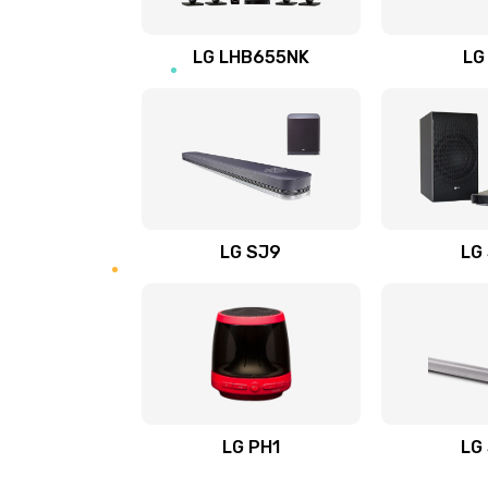
Восстановление после заклини
LG LHB655NK
LG
Восстановление после залития
Замена фильтра
Ремонт корпуса
LG SJ9
LG
Полная профилактика вертикал
пылесоса
Пайка конденсаторов
Ремонт электронного блока упр
LG PH1
LG
Ремонт или замена двигателя