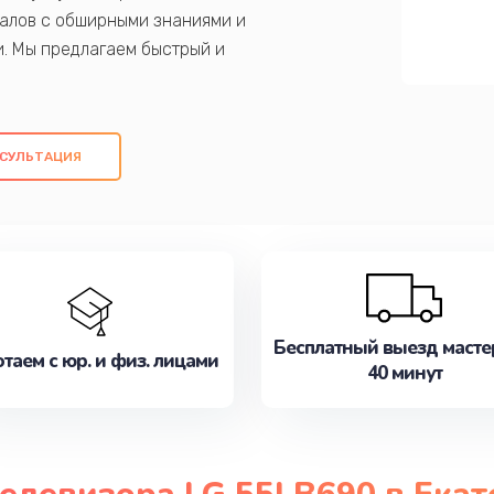
алов с обширными знаниями и
и. Мы предлагаем быстрый и
ем оригинальных компонентов, а также
ых работ. Наша цель - предоставить
ое обслуживание, удовлетворяя их
СУЛЬТАЦИЯ
медлите записаться на ремонт уже
Бесплатный выезд масте
таем с юр. и физ. лицами
40 минут