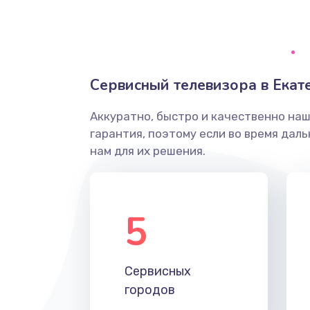
Ремонт системной платы
Снятие системных ошибок/про
Сервисный телевизора в Екат
ремонт
Аккуратно, быстро и качественно на
Ремонт разъема SIM-карты
гарантия, поэтому если во время дал
нам для их решения.
Модернизация
Устранение ошибок
5
Ремонт после залития
Сервисных
Ремонт электроплаты
городов