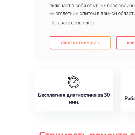
включает в себя опытных профессион
многолетним опытом в данной област
качественный ремонт с использовани
гарантируем качество всех проведенн
клиентам надежное и профессиональн
УЗНАТЬ СТОИМОСТЬ
КОН
потребности наилучшим образом. Не 
сейчас!
Бесплатная диагностика за 30
Рабо
мин.