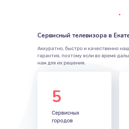
Ремонт системной платы
Снятие системных ошибок/про
Сервисный телевизора в Екат
ремонт
Аккуратно, быстро и качественно на
Ремонт разъема SIM-карты
гарантия, поэтому если во время дал
нам для их решения.
Модернизация
Устранение ошибок
5
Ремонт после залития
Сервисных
Ремонт электроплаты
городов