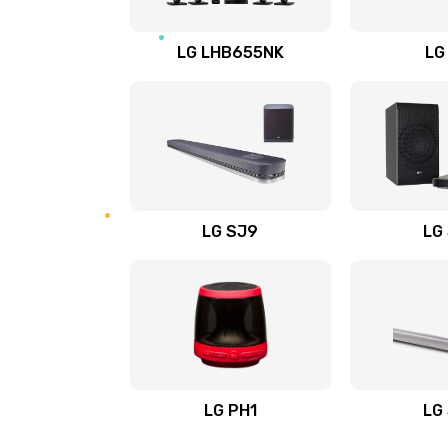
Восстановление после заклини
LG LHB655NK
LG
Восстановление после залития
Замена фильтра
Ремонт корпуса
LG SJ9
LG
Полная профилактика вертикал
пылесоса
Пайка конденсаторов
Ремонт электронного блока упр
LG PH1
LG
Ремонт или замена двигателя