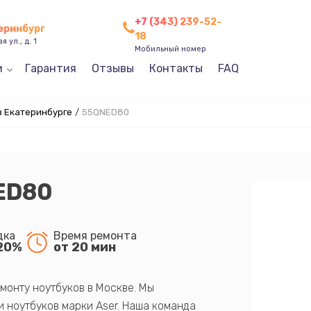
+7 (343) 239-52-
теринбург
18
 ул., д. 1
Мобильный номер
и
Гарантия
Отзывы
Контакты
FAQ
в Екатеринбурге
/
55QNED80
ED80
дка
Время ремонта
20%
от 20 мин
монту ноутбуков в Москве. Мы
 ноутбуков марки Aser. Наша команда