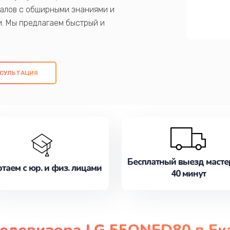
алов с обширными знаниями и
и. Мы предлагаем быстрый и
ем оригинальных компонентов, а также
ых работ. Наша цель - предоставить
ое обслуживание, удовлетворяя их
СУЛЬТАЦИЯ
медлите записаться на ремонт уже
Бесплатный выезд масте
таем с юр. и физ. лицами
40 минут