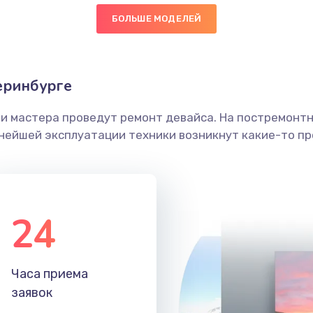
БОЛЬШЕ МОДЕЛЕЙ
50 мин
1 год
граммный
20 мин
2 года
еринбурге
ши мастера проведут ремонт девайса. На постремонт
40 мин
1 год
ьнейшей эксплуатации техники возникнут какие-то пр
40 мин
3 года
60 мин
3 года
24
60 мин
3 года
Часа приема
30 мин
3 года
заявок