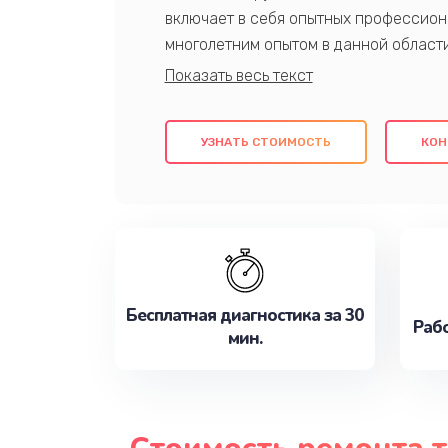
включает в себя опытных профессион
многолетним опытом в данной област
качественный ремонт с использовани
гарантируем качество всех проведенн
клиентам надежное и профессиональн
УЗНАТЬ СТОИМОСТЬ
КОН
потребности наилучшим образом. Не 
сейчас!
Бесплатная диагностика за 30
Рабо
мин.