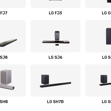
вания
50 мин
3 года
 FJ7
LG FJ3
LG 
30 мин
3 года
40 мин
2 года
50 мин
2 года
 SJ8
LG SJ6
LG 
ьного
60 мин
2 года
60 мин
3 года
авления
50 мин
3 года
 SH8
LG SH7B
LG 
50 мин
1 год