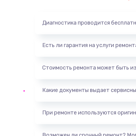
Замена динамика
Диагностика проводится бесплат
Замена корпуса
Замена аккумулятора
Есть ли гарантия на услуги ремон
Замена разъема
Стоимость ремонта может быть и
Ремонт платы
Какие документы выдает сервисны
Не включается
Нет звука
При ремонте используются оригин
Не видит флешку
Возможен ли срочный ремонт? Мог