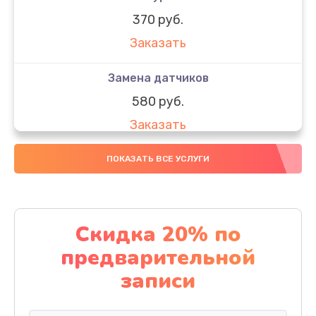
370 руб.
Заказать
Замена датчиков
580 руб.
Заказать
Комплексная чистка
ПОКАЗАТЬ ВСЕ УСЛУГИ
800 руб.
Заказать
Скидка 20% по
Замена дисплея (экрана)
предварительной
2000 руб.
записи
Заказать