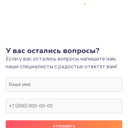
Заказать
Ремонт платы
800 руб.
Заказать
У вас остались вопросы?
Не включается
Если у вас остались вопросы напишите нам,
1400 руб.
наши специалисты с радостью ответят вам!
Заказать
Нет звука
800 руб.
Заказать
Не видит флешку
400 руб.