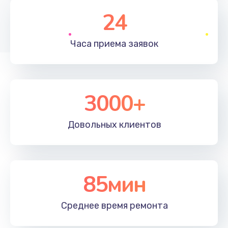
1830 руб.
24
Заказать
Часа приема
заявок
Устранение ошибок
2000 руб.
Заказать
3000+
Ремонт после залития
Довольных
клиентов
2100 руб.
Заказать
Ремонт электроплаты
85мин
1400 руб.
Среднее время
ремонта
Заказать