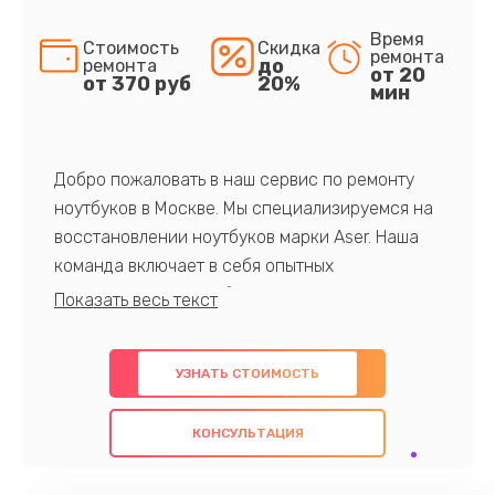
Время
Стоимость
Скидка
ремонта
до
ремонта
от 20
от 370 руб
20%
мин
Добро пожаловать в наш сервис по ремонту
ноутбуков в Москве. Мы специализируемся на
восстановлении ноутбуков марки Aser. Наша
команда включает в себя опытных
профессионалов с обширными знаниями и
многолетним опытом в данной области. Мы
предлагаем быстрый и качественный ремонт с
УЗНАТЬ СТОИМОСТЬ
использованием оригинальных компонентов, а
также гарантируем качество всех
КОНСУЛЬТАЦИЯ
проведенных работ. Наша цель - предоставить
клиентам надежное и профессиональное