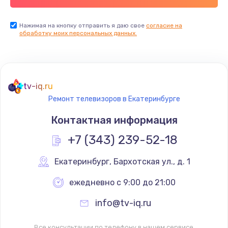
Заказать
Нажимая на кнопку отправить я даю свое
согласие на
обработку моих персональных данных.
Не реагирует на кнопки
700 руб.
Заказать
tv-iq.ru
Не сопряжается с устройством
Ремонт телевизоров в Екатеринбурге
900 руб.
Контактная информация
Заказать
+7 (343) 239-52-18
Помехи и искажение звука
Екатеринбург
,
 Бархотская ул., д. 1
900 руб.
ежедневно с 9:00 до 21:00
Заказать
info@tv-iq.ru
Не работает
Все консультации по телефону в нашем сервисе