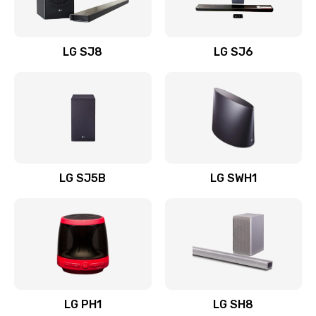
Заказать
Восстановление после заклинивания
LG SJ8
LG SJ6
1400 руб.
Заказать
Восстановление после залития
1500 руб.
Заказать
LG SJ5B
LG SWH1
Замена фильтра
1500 руб.
Заказать
Ремонт корпуса
LG PH1
LG SH8
1400 руб.