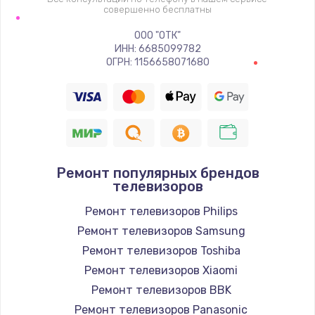
1400 руб.
совершенно бесплатны
Заказать
ООО "ОТК"
ИНН: 6685099782
Восстановление цепи питания, пайка
ОГРН: 1156658071680
880 руб.
Заказать
Программный ремонт/прошивка
390 руб.
Ремонт популярных брендов
телевизоров
Заказать
Ремонт телевизоров Philips
Замена Bluetooth/Wi-Fi модуля
Ремонт телевизоров Samsung
800 руб.
Ремонт телевизоров Toshiba
Ремонт телевизоров Xiaomi
Заказать
Ремонт телевизоров BBK
Замена картридера
Ремонт телевизоров Panasonic