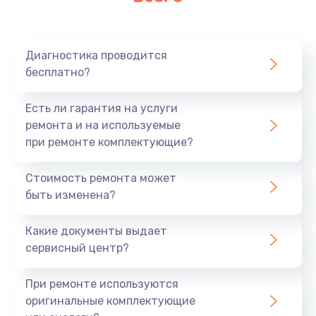
Очень тихо играет
700 руб.
Диагностика проводится
Заказать
бесплатно?
Не заряжается
Есть ли гарантия на услуги
800 руб.
ремонта и на используемые
при ремонте комплектующие?
Заказать
Стоимость ремонта может
Замена кнопок
быть изменена?
490 руб.
Заказать
Какие документы выдает
сервисный центр?
Восстановление после попадания влаги
При ремонте используются
790 руб.
оригинальные комплектующие
Заказать