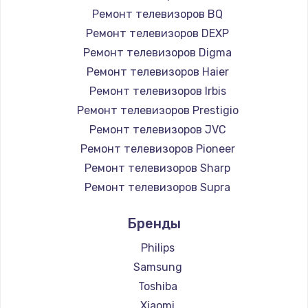
Ремонт телевизоров BQ
890 руб.
Ремонт телевизоров DEXP
Заказать
Ремонт телевизоров Digma
Ремонт телевизоров Haier
Замена микросхемы NFC
Ремонт телевизоров Irbis
1100 руб.
Ремонт телевизоров Prestigio
Заказать
Ремонт телевизоров JVC
Ремонт телевизоров Pioneer
Замена шим-контроллера
Ремонт телевизоров Sharp
3900 руб.
Ремонт телевизоров Supra
Заказать
Ремонт телевизоров Aiwa
Бренды
Ремонт телевизоров Hisense
Настройка Wi-Fi
Ремонт телевизоров Daewoo
Philips
1030 руб.
Ремонт телевизоров Centek
Samsung
Заказать
Ремонт телевизоров Telefunken
Toshiba
Ремонт телевизоров Hyundai
Xiaomi