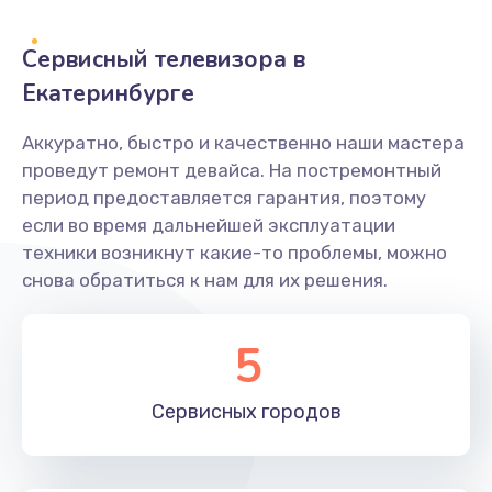
2400 руб.
Заказать
Сервисный телевизора в
Екатеринбурге
Ремонт системной платы
1600 руб.
Аккуратно, быстро и качественно наши мастера
проведут ремонт девайса. На постремонтный
Заказать
период предоставляется гарантия, поэтому
если во время дальнейшей эксплуатации
Снятие системных ошибок/программный ремонт
техники возникнут какие-то проблемы, можно
1400 руб.
снова обратиться к нам для их решения.
Заказать
5
Ремонт разъема SIM-карты
880 руб.
Сервисных
городов
Заказать
Модернизация