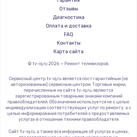
Гарантия
Замена видеокарты
Telefunken
Отзывы
1600 руб.
Hyundai
Диагностика
Doffler
Оплата и доставка
Заказать
Hiper
FAQ
Ремонт разъема питания
Grundig
Контакты
HITACHI
880 руб.
Карта сайта
Konka
Заказать
© tv-iq.ru
2026
— Ремонт телевизоров.
RED solution
Thomson
Замена видеочипа
Сервисный центр tv-iq.ru является пост гарантийным (не
Yandex
авторизованным) сервисным центром. Торговые марки,
2745 руб.
перечисленные на сайте tv-iq.ru, являются
National
зарегистрированным товарными знаками компаний
Заказать
iFFALCON
правообладателей. Обозначения используется не с целью
индивидуализации соответствующих услуг по ремонту, а с
Tuvio
Замена северного моста
целью информирования потребителей о предоставляемых
Nord
услугах в отношении техники правообладателя
2600 руб.
Carrera
Сайт tv-iq.ru, а также вся информация об услугах и ценах,
Заказать
BenQ