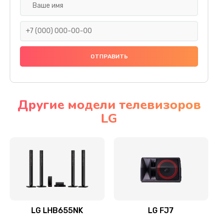
Ремонт платы электроники
1400 руб.
Заказать
Прошивка
1500 руб.
Заказать
Другие модели телевизоров
LG
Ремонт механики привода
1500 руб.
Заказать
Ремонт / замена кнопок, клавиш, индикаторов,
разъемов
1550 руб.
LG LHB655NK
LG FJ7
Заказать