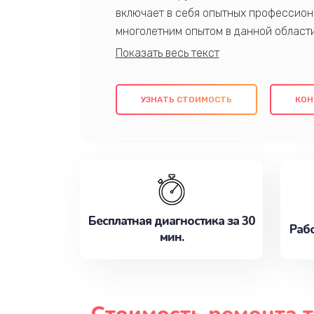
включает в себя опытных профессион
многолетним опытом в данной област
качественный ремонт с использовани
гарантируем качество всех проведенн
клиентам надежное и профессиональн
УЗНАТЬ СТОИМОСТЬ
КОН
потребности наилучшим образом. Не 
сейчас!
Бесплатная диагностика за 30
Рабо
мин.