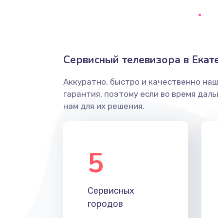
Ремонт системной платы
Снятие системных ошибок/про
Сервисный телевизора в Екат
ремонт
Аккуратно, быстро и качественно на
Ремонт разъема SIM-карты
гарантия, поэтому если во время дал
нам для их решения.
Модернизация
Устранение ошибок
5
Ремонт после залития
Сервисных
Ремонт электроплаты
городов