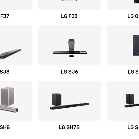
вания
50 мин
2 года
 FJ7
LG FJ3
LG 
50 мин
3 года
60 мин
2 года
30 мин
1 год
 SJ8
LG SJ6
LG 
ьного
20 мин
3 года
40 мин
2 года
авления
60 мин
3 года
 SH8
LG SH7B
LG 
50 мин
2 года