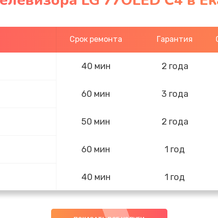
елевизора LG 77OLED C4 в Е
Срок ремонта
Гарантия
40 мин
2 года
60 мин
3 года
50 мин
2 года
60 мин
1 год
40 мин
1 год
20 мин
1 год