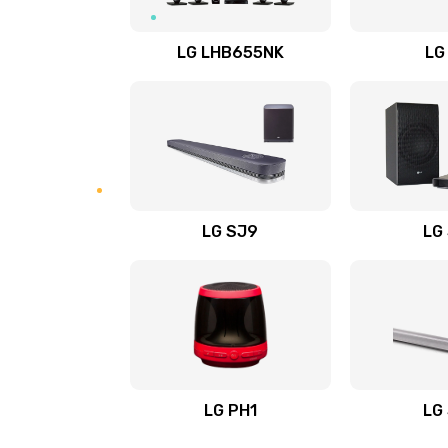
Восстановление после заклини
LG LHB655NK
LG
Восстановление после залития
Замена фильтра
Ремонт корпуса
LG SJ9
LG
Полная профилактика вертикал
пылесоса
Пайка конденсаторов
Ремонт электронного блока упр
LG PH1
LG
Ремонт или замена двигателя