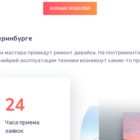
БОЛЬШЕ МОДЕЛЕЙ
30 мин
2 года
граммный
30 мин
1 год
еринбурге
ши мастера проведут ремонт девайса. На постремонт
40 мин
2 года
ьнейшей эксплуатации техники возникнут какие-то пр
60 мин
1 год
60 мин
1 год
24
30 мин
1 год
Часа приема
30 мин
3 года
заявок