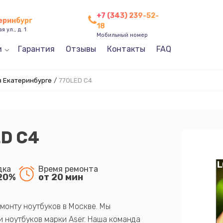
+7 (343) 239-52-
теринбург
18
 ул., д. 1
Мобильный номер
и
Гарантия
Отзывы
Контакты
FAQ
в Екатеринбурге
/
77OLED C4
ED C4
дка
Время ремонта
20%
от 20 мин
монту ноутбуков в Москве. Мы
 ноутбуков марки Aser. Наша команда