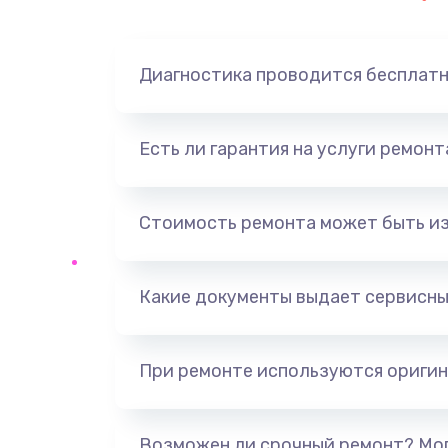
Замена динамика
Диагностика проводится бесплат
Замена корпуса
Замена аккумулятора
Есть ли гарантия на услуги ремон
Замена разъема
Стоимость ремонта может быть и
Ремонт платы
Какие документы выдает сервисны
Не включается
Нет звука
При ремонте используются оригин
Не видит флешку
Возможен ли срочный ремонт? Мог