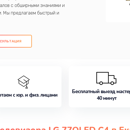
алов с обширными знаниями и
и. Мы предлагаем быстрый и
ем оригинальных компонентов, а также
ых работ. Наша цель - предоставить
ое обслуживание, удовлетворяя их
СУЛЬТАЦИЯ
медлите записаться на ремонт уже
Бесплатный выезд масте
таем с юр. и физ. лицами
40 минут