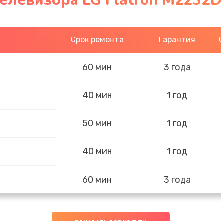
елевизора LG Flatron M2232D
Срок ремонта
Гарантия
60 мин
3 года
40 мин
1 год
50 мин
1 год
40 мин
1 год
60 мин
3 года
30 мин
3 года