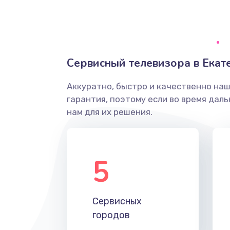
Ремонт системной платы
Снятие системных ошибок/про
Сервисный телевизора в Екат
ремонт
Аккуратно, быстро и качественно на
Ремонт разъема SIM-карты
гарантия, поэтому если во время дал
нам для их решения.
Модернизация
Устранение ошибок
5
Ремонт после залития
Сервисных
Ремонт электроплаты
городов