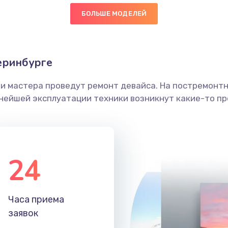
БОЛЬШЕ МОДЕЛЕЙ
60 мин
3 года
граммный
50 мин
2 года
еринбурге
ши мастера проведут ремонт девайса. На постремонт
60 мин
3 года
ьнейшей эксплуатации техники возникнут какие-то пр
40 мин
1 год
30 мин
2 года
24
40 мин
3 года
Часа приема
50 мин
3 года
заявок