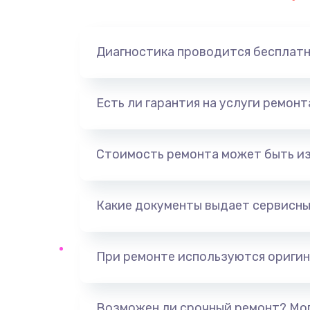
Замена динамика
Диагностика проводится бесплат
Замена корпуса
Замена аккумулятора
Есть ли гарантия на услуги ремон
Замена разъема
Стоимость ремонта может быть и
Ремонт платы
Какие документы выдает сервисны
Не включается
Нет звука
При ремонте используются оригин
Не видит флешку
Возможен ли срочный ремонт? Мог