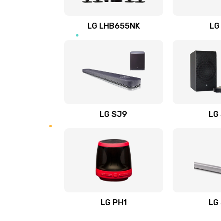
Восстановление после заклини
LG LHB655NK
LG
Восстановление после залития
Замена фильтра
Ремонт корпуса
LG SJ9
LG
Полная профилактика вертикал
пылесоса
Пайка конденсаторов
Ремонт электронного блока упр
LG PH1
LG
Ремонт или замена двигателя