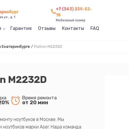
+7 (343) 239-52-
теринбург
18
 ул., д. 1
Мобильный номер
и
Гарантия
Отзывы
Контакты
FAQ
в Екатеринбурге
/
Flatron M2232D
on M2232D
дка
Время ремонта
20%
от 20 мин
монту ноутбуков в Москве. Мы
 ноутбуков марки Aser. Наша команда