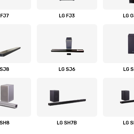
вания
20 мин
1 год
 FJ7
LG FJ3
LG 
40 мин
3 года
20 мин
3 года
40 мин
3 года
 SJ8
LG SJ6
LG 
ьного
40 мин
1 год
20 мин
2 года
авления
20 мин
3 года
 SH8
LG SH7B
LG 
60 мин
3 года