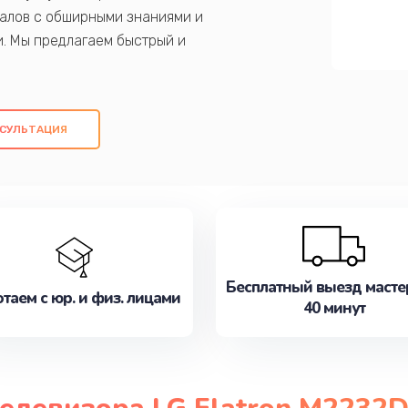
алов с обширными знаниями и
и. Мы предлагаем быстрый и
ем оригинальных компонентов, а также
ых работ. Наша цель - предоставить
ое обслуживание, удовлетворяя их
СУЛЬТАЦИЯ
медлите записаться на ремонт уже
Бесплатный выезд масте
таем с юр. и физ. лицами
40 минут