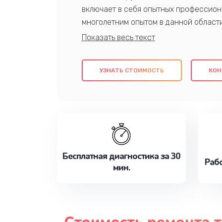
включает в себя опытных профессион
многолетним опытом в данной област
качественный ремонт с использовани
гарантируем качество всех проведенн
клиентам надежное и профессиональн
УЗНАТЬ СТОИМОСТЬ
КОН
потребности наилучшим образом. Не 
сейчас!
Бесплатная диагностика за 30
Рабо
мин.