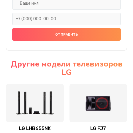
Ремонт платы электроники
1400 руб.
Заказать
Прошивка
1500 руб.
Заказать
Другие модели телевизоров
LG
Ремонт механики привода
1500 руб.
Заказать
Ремонт / замена кнопок, клавиш, индикаторов,
разъемов
1550 руб.
LG LHB655NK
LG FJ7
Заказать