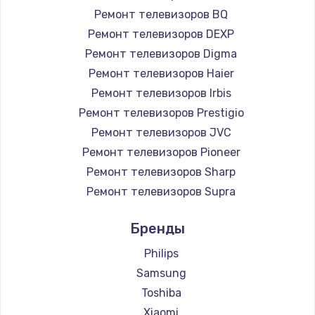
Ремонт телевизоров BQ
890 руб.
Ремонт телевизоров DEXP
Заказать
Ремонт телевизоров Digma
Ремонт телевизоров Haier
Замена микросхемы NFC
Ремонт телевизоров Irbis
1100 руб.
Ремонт телевизоров Prestigio
Заказать
Ремонт телевизоров JVC
Ремонт телевизоров Pioneer
Замена шим-контроллера
Ремонт телевизоров Sharp
3900 руб.
Ремонт телевизоров Supra
Заказать
Ремонт телевизоров Aiwa
Бренды
Ремонт телевизоров Hisense
Настройка Wi-Fi
Ремонт телевизоров Daewoo
Philips
1030 руб.
Ремонт телевизоров Centek
Samsung
Заказать
Ремонт телевизоров Telefunken
Toshiba
Ремонт телевизоров Hyundai
Xiaomi