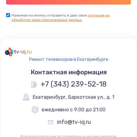
Заказать
Нажимая на кнопку отправить я даю свое
согласие на
обработку моих персональных данных.
Не реагирует на кнопки
700 руб.
Заказать
tv-iq.ru
Не сопряжается с устройством
Ремонт телевизоров в Екатеринбурге
900 руб.
Контактная информация
Заказать
+7 (343) 239-52-18
Помехи и искажение звука
Екатеринбург
,
 Бархотская ул., д. 1
900 руб.
ежедневно с 9:00 до 21:00
Заказать
info@tv-iq.ru
Не работает
Все консультации по телефону в нашем сервисе