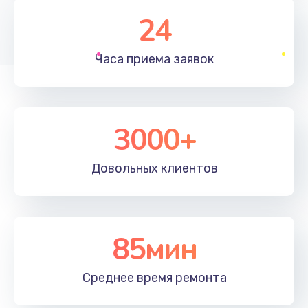
1830 руб.
24
Заказать
Часа приема
заявок
Устранение ошибок
2000 руб.
Заказать
3000+
Ремонт после залития
Довольных
клиентов
2100 руб.
Заказать
Ремонт электроплаты
85мин
1400 руб.
Среднее время
ремонта
Заказать