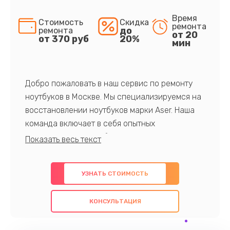
Время
Стоимость
Скидка
ремонта
до
ремонта
от 20
от 370 руб
20%
мин
Добро пожаловать в наш сервис по ремонту
ноутбуков в Москве. Мы специализируемся на
восстановлении ноутбуков марки Aser. Наша
команда включает в себя опытных
профессионалов с обширными знаниями и
многолетним опытом в данной области. Мы
предлагаем быстрый и качественный ремонт с
УЗНАТЬ СТОИМОСТЬ
использованием оригинальных компонентов, а
также гарантируем качество всех
КОНСУЛЬТАЦИЯ
проведенных работ. Наша цель - предоставить
клиентам надежное и профессиональное