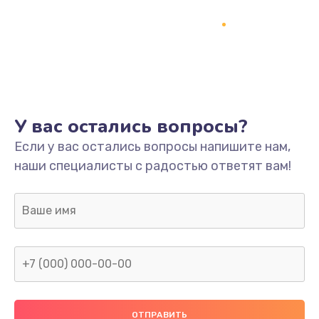
Заказать
Ремонт платы
800 руб.
Заказать
У вас остались вопросы?
Не включается
Если у вас остались вопросы напишите нам,
1400 руб.
наши специалисты с радостью ответят вам!
Заказать
Нет звука
800 руб.
Заказать
Не видит флешку
400 руб.