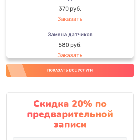
370 руб.
Заказать
Замена датчиков
580 руб.
Заказать
Комплексная чистка
ПОКАЗАТЬ ВСЕ УСЛУГИ
800 руб.
Заказать
Скидка 20% по
Замена дисплея (экрана)
предварительной
2000 руб.
записи
Заказать