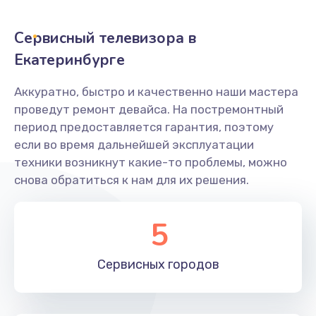
2400 руб.
Заказать
Сервисный телевизора в
Екатеринбурге
Ремонт системной платы
1600 руб.
Аккуратно, быстро и качественно наши мастера
проведут ремонт девайса. На постремонтный
Заказать
период предоставляется гарантия, поэтому
если во время дальнейшей эксплуатации
Снятие системных ошибок/программный ремонт
техники возникнут какие-то проблемы, можно
1400 руб.
снова обратиться к нам для их решения.
Заказать
5
Ремонт разъема SIM-карты
880 руб.
Сервисных
городов
Заказать
Модернизация