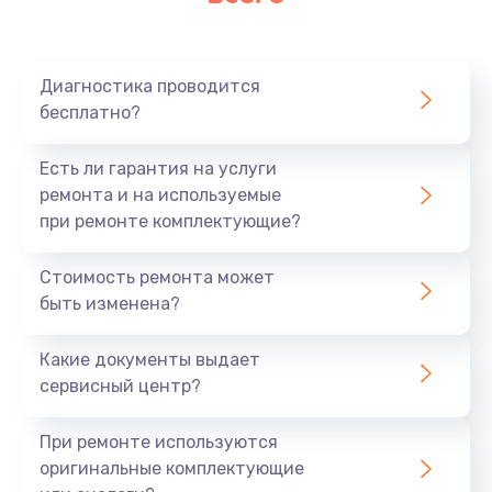
Очень тихо играет
700 руб.
Диагностика проводится
Заказать
бесплатно?
Не заряжается
Есть ли гарантия на услуги
800 руб.
ремонта и на используемые
при ремонте комплектующие?
Заказать
Стоимость ремонта может
Замена кнопок
быть изменена?
490 руб.
Заказать
Какие документы выдает
сервисный центр?
Восстановление после попадания влаги
При ремонте используются
790 руб.
оригинальные комплектующие
Заказать