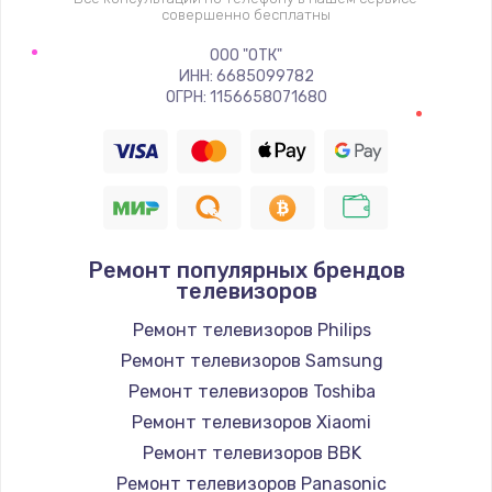
1400 руб.
совершенно бесплатны
Заказать
ООО "ОТК"
ИНН: 6685099782
Восстановление цепи питания, пайка
ОГРН: 1156658071680
880 руб.
Заказать
Программный ремонт/прошивка
390 руб.
Ремонт популярных брендов
телевизоров
Заказать
Ремонт телевизоров Philips
Замена Bluetooth/Wi-Fi модуля
Ремонт телевизоров Samsung
800 руб.
Ремонт телевизоров Toshiba
Ремонт телевизоров Xiaomi
Заказать
Ремонт телевизоров BBK
Замена картридера
Ремонт телевизоров Panasonic