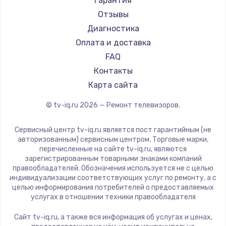
Гарантия
Замена видеокарты
Telefunken
Отзывы
1600 руб.
Hyundai
Диагностика
Doffler
Оплата и доставка
Заказать
Hiper
FAQ
Ремонт разъема питания
Grundig
Контакты
HITACHI
880 руб.
Карта сайта
Konka
Заказать
© tv-iq.ru
2026
— Ремонт телевизоров.
RED solution
Thomson
Замена видеочипа
Сервисный центр tv-iq.ru является пост гарантийным (не
Yandex
авторизованным) сервисным центром. Торговые марки,
2745 руб.
перечисленные на сайте tv-iq.ru, являются
National
зарегистрированным товарными знаками компаний
Заказать
iFFALCON
правообладателей. Обозначения используется не с целью
индивидуализации соответствующих услуг по ремонту, а с
Tuvio
Замена северного моста
целью информирования потребителей о предоставляемых
Nord
услугах в отношении техники правообладателя
2600 руб.
Carrera
Сайт tv-iq.ru, а также вся информация об услугах и ценах,
Заказать
BenQ