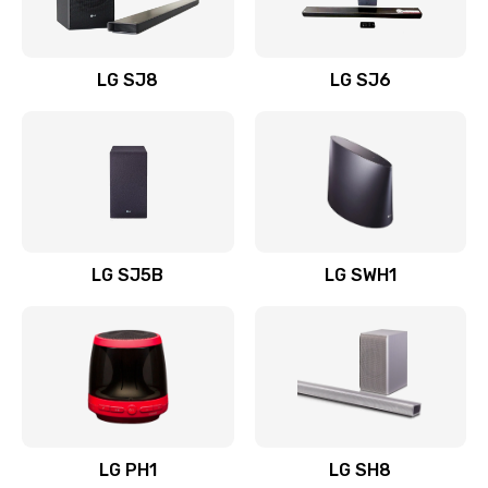
Заказать
Восстановление после заклинивания
LG SJ8
LG SJ6
1400 руб.
Заказать
Восстановление после залития
1500 руб.
Заказать
LG SJ5B
LG SWH1
Замена фильтра
1500 руб.
Заказать
Ремонт корпуса
LG PH1
LG SH8
1400 руб.